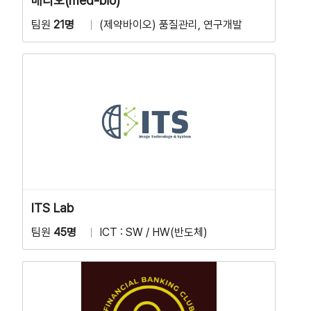
메디오(med-bio)
팀원
21명
(제약바이오) 품질관리, 연구개발
ITS Lab
팀원
45명
ICT : SW / HW(반도체)