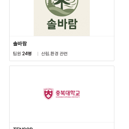
솔바람
팀원
24명
산림.환경 관련